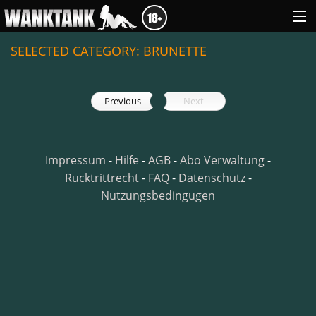
SELECTED CATEGORY: BRUNETTE
GENRES
Previous
Next
ABOUT US
LOGIN
Impressum
-
Hilfe
-
AGB
-
Abo Verwaltung
-
Rucktrittrecht
-
FAQ
-
Datenschutz
-
Nutzungsbedingugen