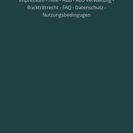
Impressum
-
Hilfe
-
AGB
-
Abo Verwaltung
-
Rucktrittrecht
-
FAQ
-
Datenschutz
-
Nutzungsbedingugen