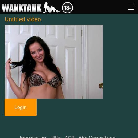
Untitled video
GENRES
ABOUT US
LOGIN
Login